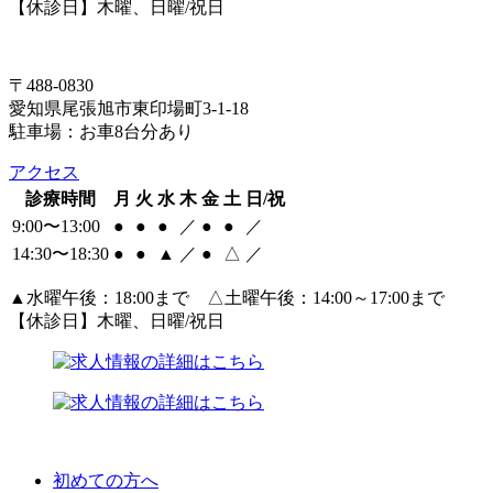
【休診日】木曜、日曜/祝日
〒488-0830
愛知県尾張旭市東印場町3-1-18
駐車場：お車8台分あり
アクセス
診療時間
月
火
水
木
金
土
日/祝
9:00〜13:00
●
●
●
／
●
●
／
14:30〜18:30
●
●
▲
／
●
△
／
▲
水曜午後：18:00まで △土曜午後：14:00～17:00まで
【休診日】木曜、日曜/祝日
初めての方へ