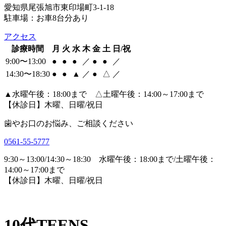
愛知県尾張旭市東印場町3-1-18
駐車場：お車8台分あり
アクセス
診療時間
月
火
水
木
金
土
日/祝
9:00〜13:00
●
●
●
／
●
●
／
14:30〜18:30
●
●
▲
／
●
△
／
▲
水曜午後：18:00まで △土曜午後：14:00～17:00まで
【休診日】木曜、日曜/祝日
歯やお口のお悩み、ご相談ください
0561-55-5777
9:30～13:00/14:30～18:30 水曜午後：18:00まで/土曜午後：
14:00～17:00まで
【休診日】木曜、日曜/祝日
10代
TEENS