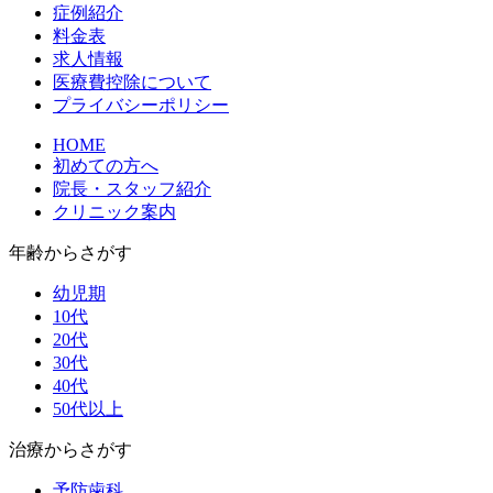
症例紹介
料金表
求人情報
医療費控除について
プライバシーポリシー
HOME
初めての方へ
院長・スタッフ紹介
クリニック案内
年齢からさがす
幼児期
10代
20代
30代
40代
50代以上
治療からさがす
予防歯科