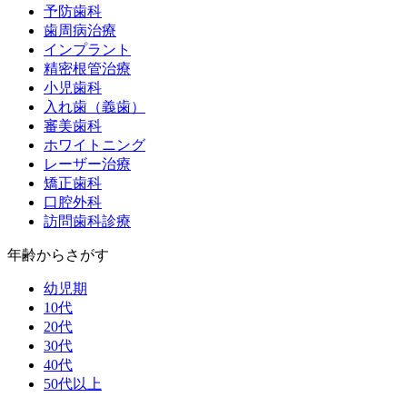
予防歯科
歯周病治療
インプラント
精密根管治療
小児歯科
入れ歯（義歯）
審美歯科
ホワイトニング
レーザー治療
矯正歯科
口腔外科
訪問歯科診療
年齢からさがす
幼児期
10代
20代
30代
40代
50代以上