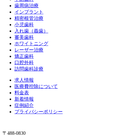
歯周病治療
インプラント
精密根管治療
小児歯科
入れ歯（義歯）
審美歯科
ホワイトニング
レーザー治療
矯正歯科
口腔外科
訪問歯科診療
求人情報
医療費控除について
料金表
新着情報
症例紹介
プライバシーポリシー
〒488-0830