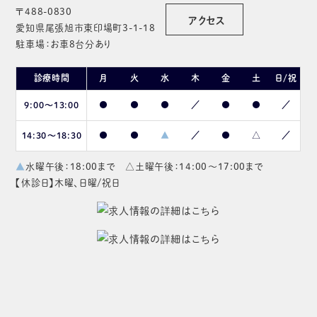
〒488-0830
アクセス
愛知県尾張旭市東印場町3-1-18
駐車場：お車8台分あり
診療時間
月
火
水
木
金
土
日/祝
9:00〜13:00
●
●
●
／
●
●
／
14:30〜18:30
●
●
▲
／
●
△
／
▲
水曜午後：18:00まで △土曜午後：14:00～17:00まで
【休診日】木曜、日曜/祝日