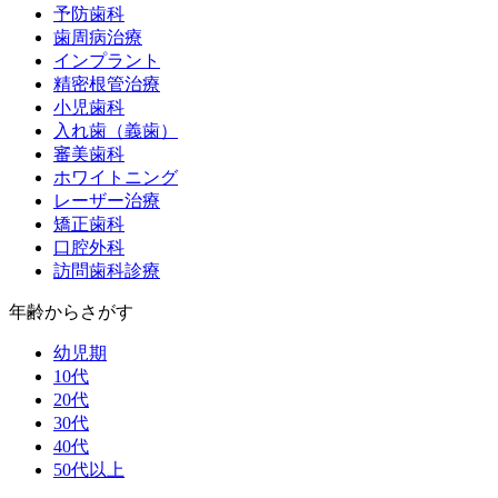
予防歯科
歯周病治療
インプラント
精密根管治療
小児歯科
入れ歯（義歯）
審美歯科
ホワイトニング
レーザー治療
矯正歯科
口腔外科
訪問歯科診療
年齢からさがす
幼児期
10代
20代
30代
40代
50代以上