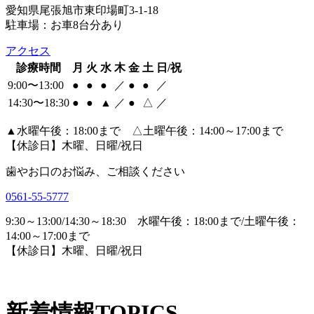
愛知県尾張旭市東印場町3-1-18
駐車場：お車8台分あり
アクセス
診療時間
月
火
水
木
金
土
日/祝
9:00〜13:00
●
●
●
／
●
●
／
14:30〜18:30
●
●
▲
／
●
△
／
▲
水曜午後：18:00まで △土曜午後：14:00～17:00まで
【休診日】木曜、日曜/祝日
歯やお口のお悩み、ご相談ください
0561-55-5777
9:30～13:00/14:30～18:30 水曜午後：18:00まで/土曜午後：
14:00～17:00まで
【休診日】木曜、日曜/祝日
新着情報
TOPICS