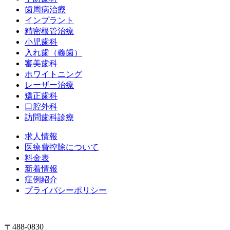
歯周病治療
インプラント
精密根管治療
小児歯科
入れ歯（義歯）
審美歯科
ホワイトニング
レーザー治療
矯正歯科
口腔外科
訪問歯科診療
求人情報
医療費控除について
料金表
新着情報
症例紹介
プライバシーポリシー
〒488-0830