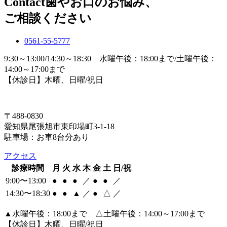
Contact
歯やお口のお悩み、
ご相談ください
0561-55-5777
9:30～13:00/14:30～18:30 水曜午後：18:00まで/土曜午後：
14:00～17:00まで
【休診日】木曜、日曜/祝日
〒488-0830
愛知県尾張旭市東印場町3-1-18
駐車場：お車8台分あり
アクセス
診療時間
月
火
水
木
金
土
日/祝
9:00〜13:00
●
●
●
／
●
●
／
14:30〜18:30
●
●
▲
／
●
△
／
▲
水曜午後：18:00まで △土曜午後：14:00～17:00まで
【休診日】木曜、日曜/祝日