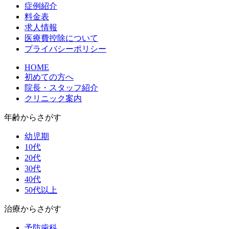
症例紹介
料金表
求人情報
医療費控除について
プライバシーポリシー
HOME
初めての方へ
院長・スタッフ紹介
クリニック案内
年齢からさがす
幼児期
10代
20代
30代
40代
50代以上
治療からさがす
予防歯科